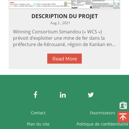
DESCRIPTION DU PROJET
Aug 2 , 2021
Winning Consortium Simandou (« WCS »)
prévoit d’exploiter une mine de fer dans la
préfecture de Kérouané, région de Kankan en
Guinée, Afrique. Le gisement de
Simandou (Figure 1) est divisé en quatre…
Read More
Contact
Fournisseurs
Plan du site
Politique de confidentialité